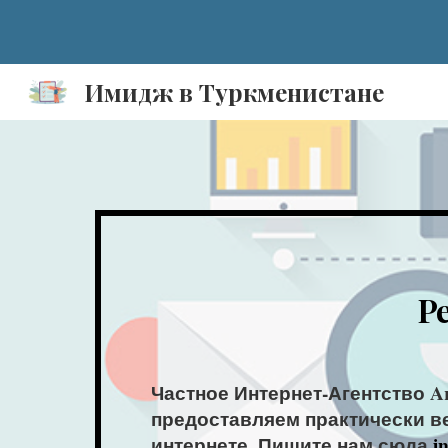
Sk
Имидж в Туркменистане
Р
Частное Интернет-Агентство A
предоставляем практически ве
интернете. Пишите нам сюда
i