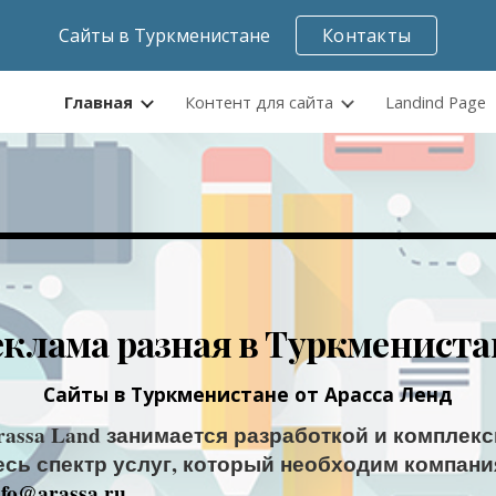
Сайты в Туркменистане
Контакты
ip to main content
Skip to navigat
Главная
Контент для сайта
Landind Page
еклама разная в Туркмениста
Сайты в Туркменистане от Арасса Ленд
rassa Land занимается разработкой и компле
сь спектр услуг, который необходим компани
nfo@arassa.ru