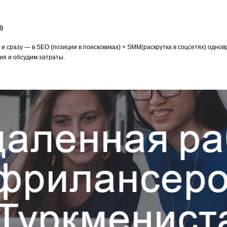
)
 и сразу — в SEO (позиции в поисковиках) + SMM(раскрутка в соцсетях) одн
я и обсудим затраты.