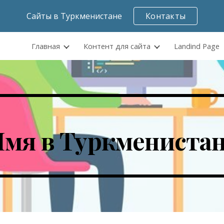
Сайты в Туркменистане
Контакты
ip to main content
Skip to navigat
Главная
Контент для сайта
Landind Page
мя в Туркмениста